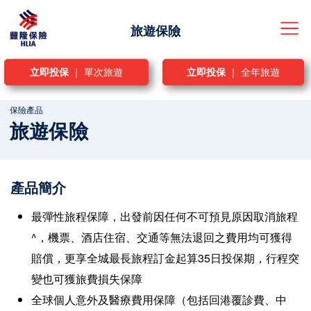
旅遊保險
立即投保
｜ 單次旅遊
立即投保
｜ 全年旅遊
中
ENG
|
保險產品
旅遊保險
即時報價
登入
產品簡介
保險產品
最彈性旅程保障，出發前因任何不可預見原因取消旅程
旅遊
索償
^，機票、酒店住宿、交通等無法退回之費用均可獲得
賠償，更享全城最長旅程訂金起算35日投保期，行程突
索償程序及資訊
家傭
豐隆網誌
變也可獲旅費損失保障
全球個人意外及醫療費用保障（包括回港覆診費、中
常見問題